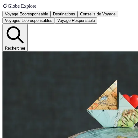
📋
Globe Explore
Voyage Écoresponsable
Destinations
Conseils de Voyage
Voyages Écoresponsables
Voyage Responsable
Rechercher