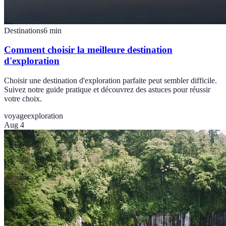
Destinations
6
min
Comment choisir la meilleure destination
d'exploration
Choisir une destination d'exploration parfaite peut sembler difficile.
Suivez notre guide pratique et découvrez des astuces pour réussir
votre choix.
voyage
exploration
Aug 4