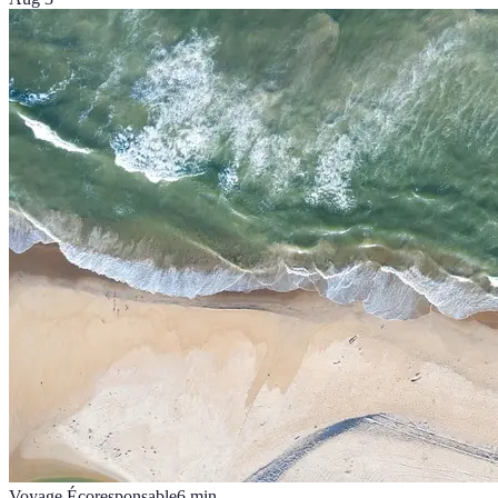
Voyage Écoresponsable
6
min