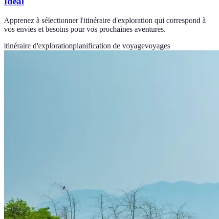
Idéal
Apprenez à sélectionner l'itinéraire d'exploration qui correspond à
vos envies et besoins pour vos prochaines aventures.
itinéraire d'exploration
planification de voyage
voyages