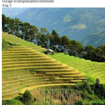
voyage écoresponsable
écotourisme
Aug 3