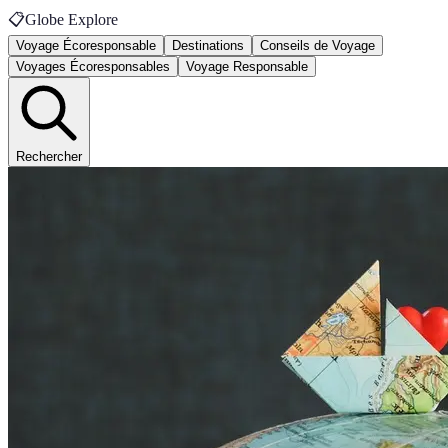
📋
Globe Explore
Voyage Écoresponsable
Destinations
Conseils de Voyage
Voyages Écoresponsables
Voyage Responsable
Rechercher