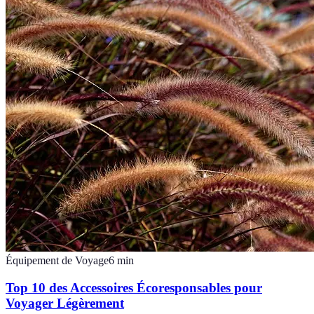
Équipement de Voyage
6
min
Top 10 des Accessoires Écoresponsables pour
Voyager Légèrement