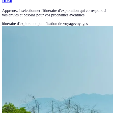
Idéal
Apprenez à sélectionner l'itinéraire d'exploration qui correspond à
vos envies et besoins pour vos prochaines aventures.
itinéraire d'exploration
planification de voyage
voyages