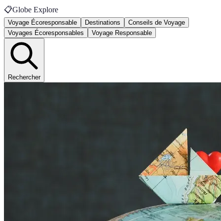
📋
Globe Explore
Voyage Écoresponsable
Destinations
Conseils de Voyage
Voyages Écoresponsables
Voyage Responsable
Rechercher