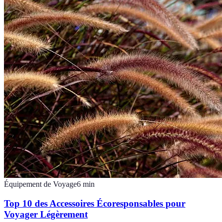
Équipement de Voyage
6
min
Top 10 des Accessoires Écoresponsables pour
Voyager Légèrement