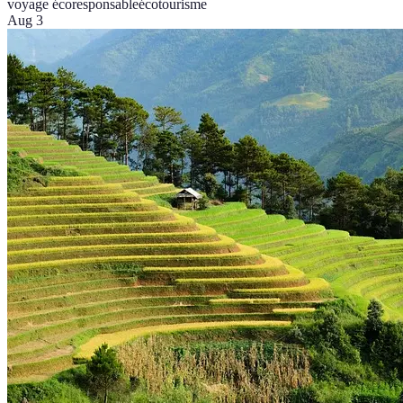
voyage écoresponsable
écotourisme
Aug 3