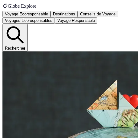
📋
Globe Explore
Voyage Écoresponsable
Destinations
Conseils de Voyage
Voyages Écoresponsables
Voyage Responsable
Rechercher