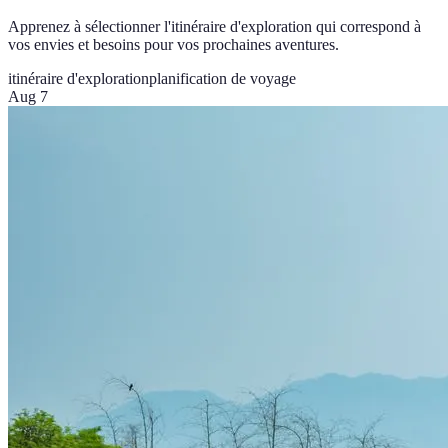
Apprenez à sélectionner l'itinéraire d'exploration qui correspond à
vos envies et besoins pour vos prochaines aventures.
itinéraire d'exploration
planification de voyage
Aug 7