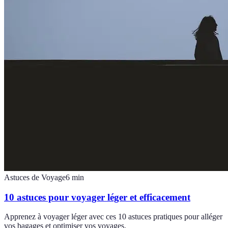
Astuces de Voyage
6
min
10 astuces pour voyager léger et efficacement
Apprenez à voyager léger avec ces 10 astuces pratiques pour alléger
vos bagages et optimiser vos voyages.