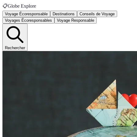
📋
Globe Explore
Voyage Écoresponsable
Destinations
Conseils de Voyage
Voyages Écoresponsables
Voyage Responsable
Rechercher