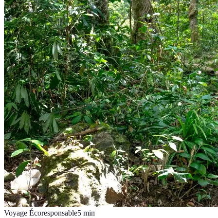
Voyage Écoresponsable
5
min