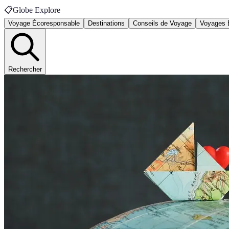
📋
Globe Explore
Voyage Écoresponsable
Destinations
Conseils de Voyage
Voyages 
Rechercher