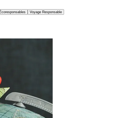
Écoresponsables
Voyage Responsable