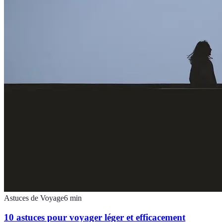
Astuces de Voyage
6
min
10 astuces pour voyager léger et efficacement