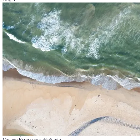
Voyage Écoresponsable
6
min