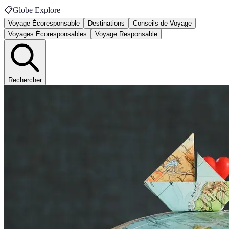
📋
Globe Explore
Voyage Écoresponsable
Destinations
Conseils de Voyage
Voyages Écoresponsables
Voyage Responsable
Rechercher