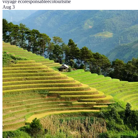
voyage écoresponsable
écotourisme
Aug 3