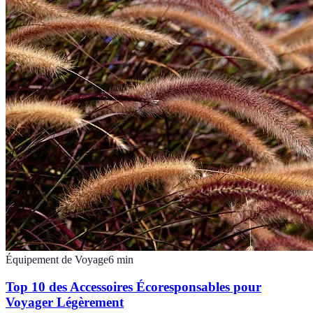
Équipement de Voyage
6
min
Top 10 des Accessoires Écoresponsables pour
Voyager Légèrement