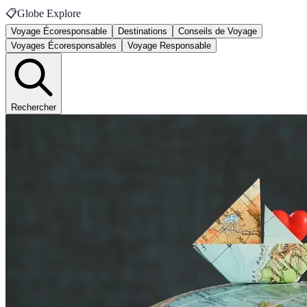
📋
Globe Explore
Voyage Écoresponsable
Destinations
Conseils de Voyage
Voyages Écoresponsables
Voyage Responsable
Rechercher