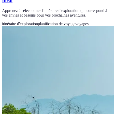
Idéal
Apprenez à sélectionner l'itinéraire d'exploration qui correspond à
vos envies et besoins pour vos prochaines aventures.
itinéraire d'exploration
planification de voyage
voyages