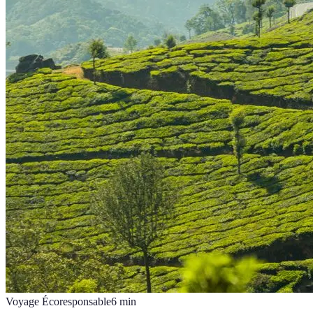
Voyage Écoresponsable
6
min