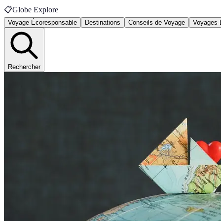
📋
Globe Explore
Voyage Écoresponsable
Destinations
Conseils de Voyage
Voyages 
Rechercher