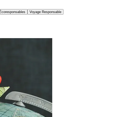
Écoresponsables
Voyage Responsable