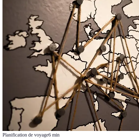
Planification de voyage
6
min