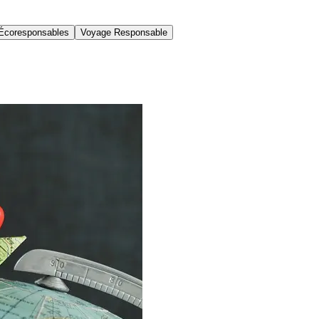
Écoresponsables
Voyage Responsable