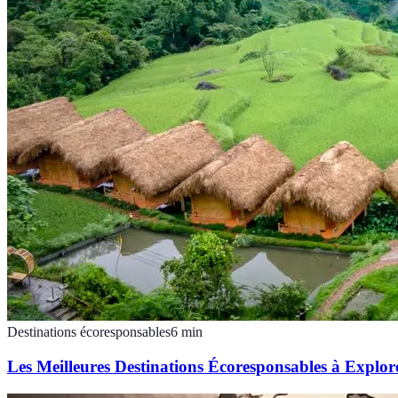
Destinations écoresponsables
6
min
Les Meilleures Destinations Écoresponsables à Explor