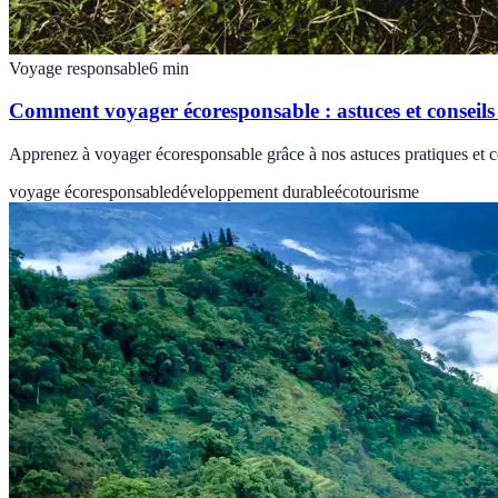
Voyage responsable
6
min
Comment voyager écoresponsable : astuces et conseils
Apprenez à voyager écoresponsable grâce à nos astuces pratiques et co
voyage écoresponsable
développement durable
écotourisme