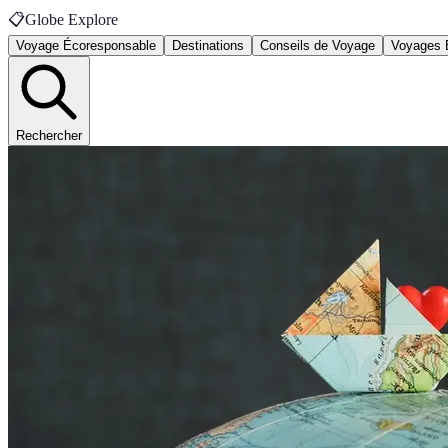
📋
Globe Explore
Voyage Écoresponsable
Destinations
Conseils de Voyage
Voyages 
Rechercher