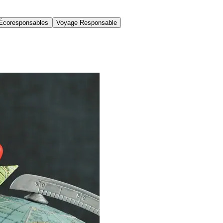
Écoresponsables
Voyage Responsable