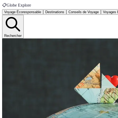
📋
Globe Explore
Voyage Écoresponsable
Destinations
Conseils de Voyage
Voyages 
Rechercher