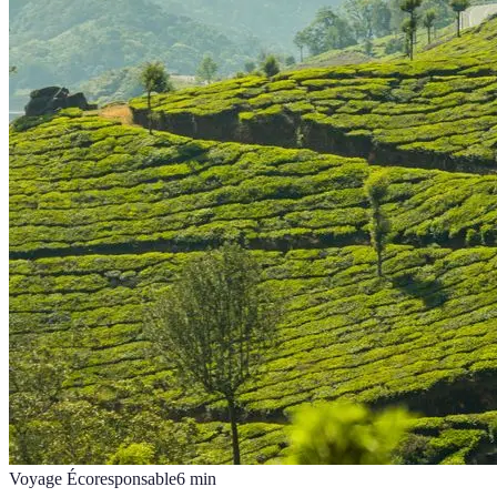
Voyage Écoresponsable
6
min