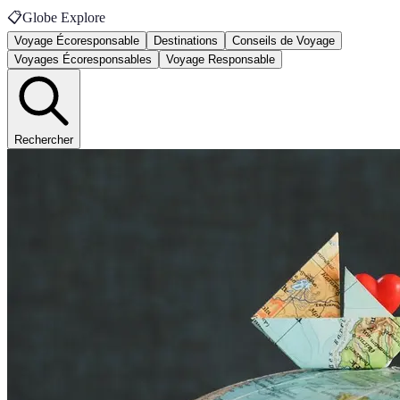
📋
Globe Explore
Voyage Écoresponsable
Destinations
Conseils de Voyage
Voyages Écoresponsables
Voyage Responsable
Rechercher