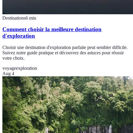
Destinations
6
min
Comment choisir la meilleure destination
d'exploration
Choisir une destination d'exploration parfaite peut sembler difficile.
Suivez notre guide pratique et découvrez des astuces pour réussir
votre choix.
voyage
exploration
Aug 4