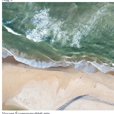
Voyage Écoresponsable
6
min