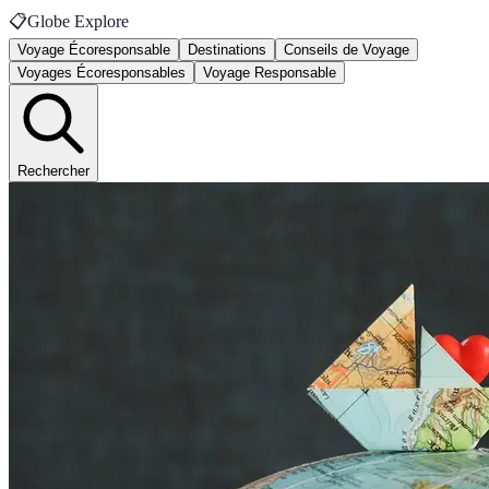
📋
Globe Explore
Voyage Écoresponsable
Destinations
Conseils de Voyage
Voyages Écoresponsables
Voyage Responsable
Rechercher