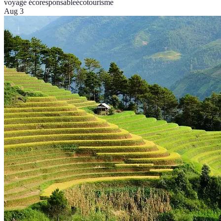
voyage écoresponsable
écotourisme
Aug 3