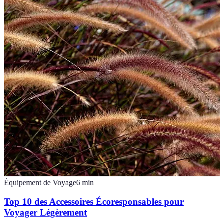
Équipement de Voyage
6
min
Top 10 des Accessoires Écoresponsables pour
Voyager Légèrement