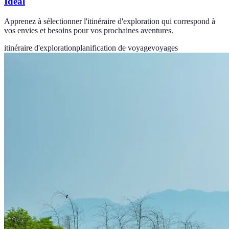
Idéal
Apprenez à sélectionner l'itinéraire d'exploration qui correspond à
vos envies et besoins pour vos prochaines aventures.
itinéraire d'exploration
planification de voyage
voyages