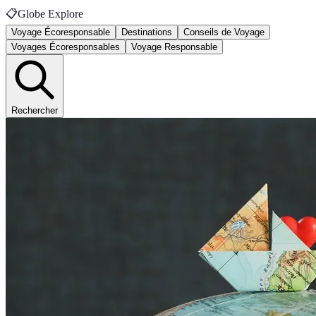
📋
Globe Explore
Voyage Écoresponsable
Destinations
Conseils de Voyage
Voyages Écoresponsables
Voyage Responsable
Rechercher