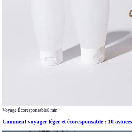
Voyage Écoresponsable
6
min
Comment voyager léger et écoresponsable : 10 astuce