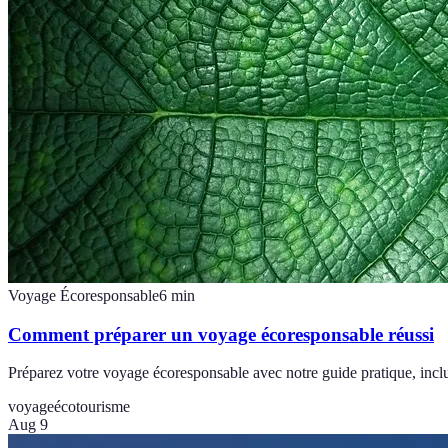
Voyage Écoresponsable
6
min
Comment préparer un voyage écoresponsable réussi
Préparez votre voyage écoresponsable avec notre guide pratique, incluan
voyage
écotourisme
Aug 9