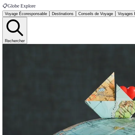
📋
Globe Explore
Voyage Écoresponsable
Destinations
Conseils de Voyage
Voyages 
Rechercher