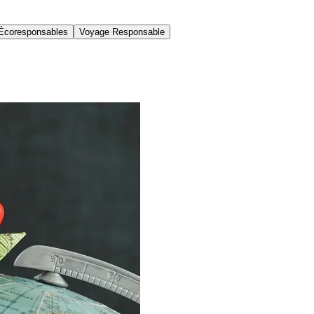
Écoresponsables
Voyage Responsable