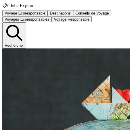
📋
Globe Explore
Voyage Écoresponsable
Destinations
Conseils de Voyage
Voyages Écoresponsables
Voyage Responsable
Rechercher