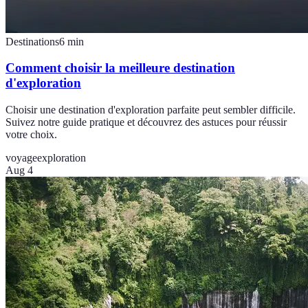
Destinations
6
min
Comment choisir la meilleure destination
d'exploration
Choisir une destination d'exploration parfaite peut sembler difficile.
Suivez notre guide pratique et découvrez des astuces pour réussir
votre choix.
voyage
exploration
Aug 4