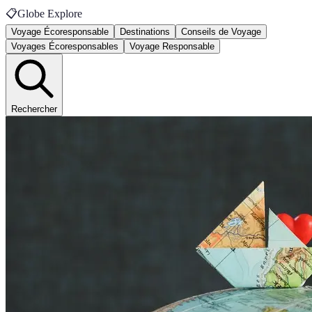
📋
Globe Explore
Voyage Écoresponsable
Destinations
Conseils de Voyage
Voyages Écoresponsables
Voyage Responsable
Rechercher