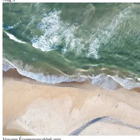
Voyage Écoresponsable
6
min