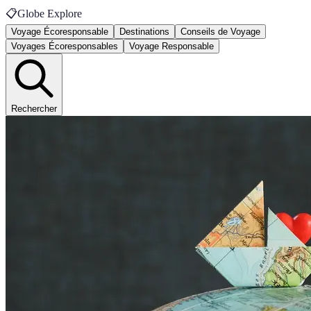
📋
Globe Explore
Voyage Écoresponsable
Destinations
Conseils de Voyage
Voyages Écoresponsables
Voyage Responsable
Rechercher