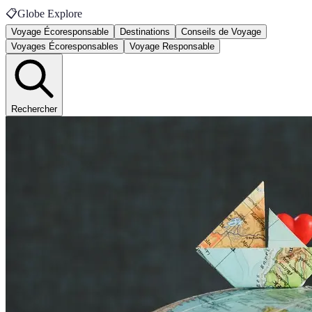
📋
Globe Explore
Voyage Écoresponsable
Destinations
Conseils de Voyage
Voyages Écoresponsables
Voyage Responsable
Rechercher