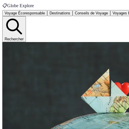
📋
Globe Explore
Voyage Écoresponsable
Destinations
Conseils de Voyage
Voyages 
Rechercher