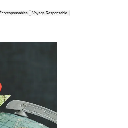
Écoresponsables
Voyage Responsable