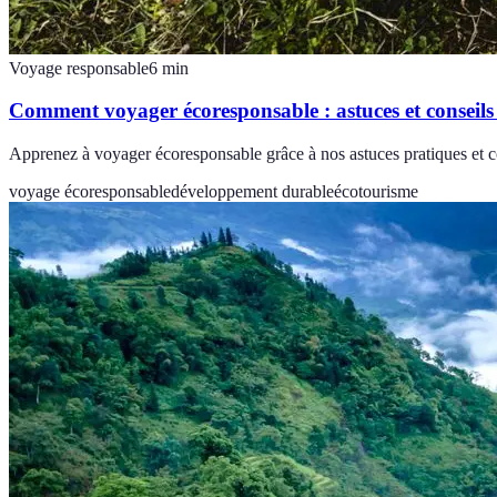
Voyage responsable
6
min
Comment voyager écoresponsable : astuces et conseils
Apprenez à voyager écoresponsable grâce à nos astuces pratiques et co
voyage écoresponsable
développement durable
écotourisme