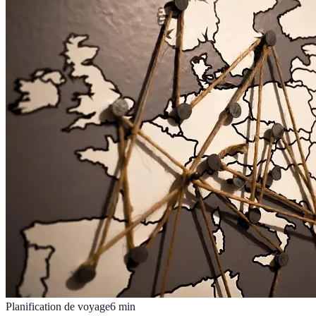
Planification de voyage
6
min