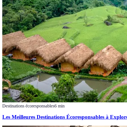
Destinations écoresponsables
6
min
Les Meilleures Destinations Écoresponsables à Explor