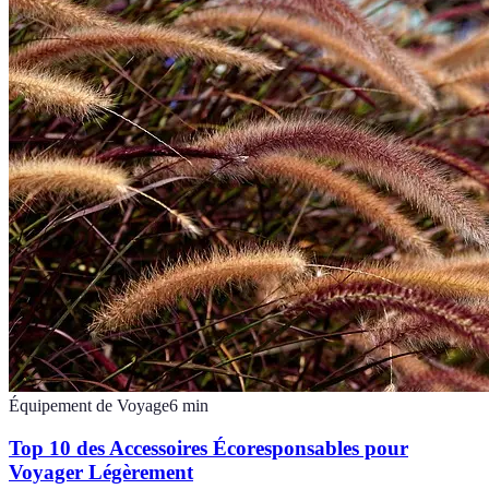
Équipement de Voyage
6
min
Top 10 des Accessoires Écoresponsables pour
Voyager Légèrement