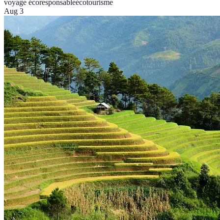
voyage écoresponsable
écotourisme
Aug 3