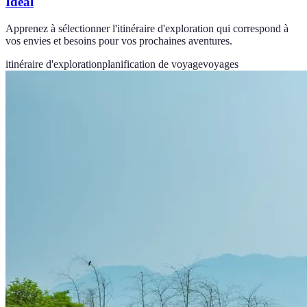
Idéal
Apprenez à sélectionner l'itinéraire d'exploration qui correspond à
vos envies et besoins pour vos prochaines aventures.
itinéraire d'exploration
planification de voyage
voyages