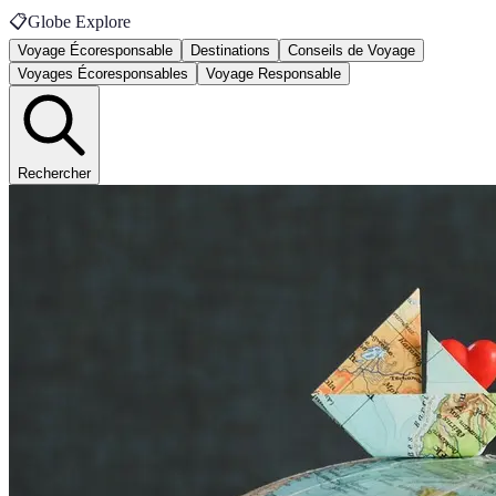
📋
Globe Explore
Voyage Écoresponsable
Destinations
Conseils de Voyage
Voyages Écoresponsables
Voyage Responsable
Rechercher