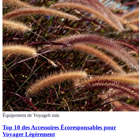
Équipement de Voyage
6
min
Top 10 des Accessoires Écoresponsables pour
Voyager Légèrement