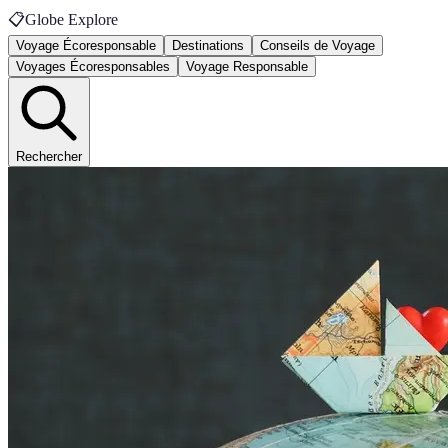
📋
Globe Explore
Voyage Écoresponsable
Destinations
Conseils de Voyage
Voyages Écoresponsables
Voyage Responsable
Rechercher