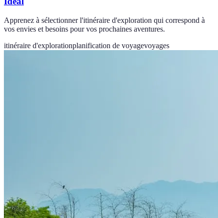
Idéal
Apprenez à sélectionner l'itinéraire d'exploration qui correspond à
vos envies et besoins pour vos prochaines aventures.
itinéraire d'exploration
planification de voyage
voyages