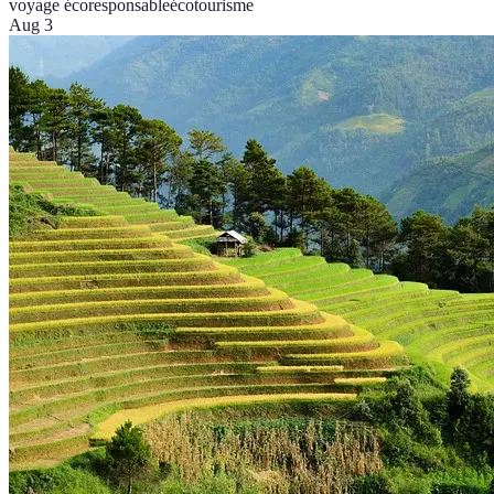
voyage écoresponsable
écotourisme
Aug 3