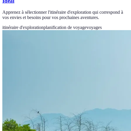
Idéal
Apprenez à sélectionner l'itinéraire d'exploration qui correspond à
vos envies et besoins pour vos prochaines aventures.
itinéraire d'exploration
planification de voyage
voyages