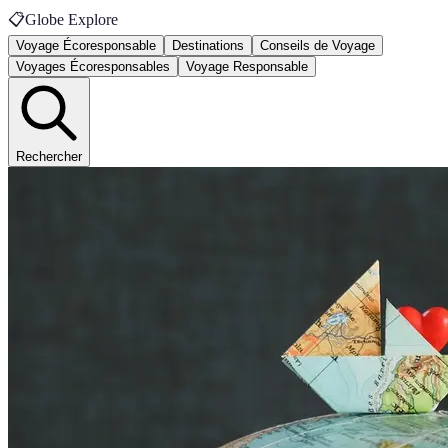
📋
Globe Explore
Voyage Écoresponsable
Destinations
Conseils de Voyage
Voyages Écoresponsables
Voyage Responsable
Rechercher