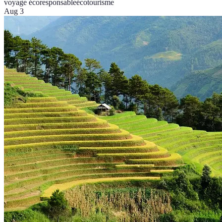
voyage écoresponsable
écotourisme
Aug 3