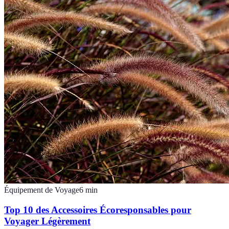
Équipement de Voyage
6
min
Top 10 des Accessoires Écoresponsables pour
Voyager Légèrement