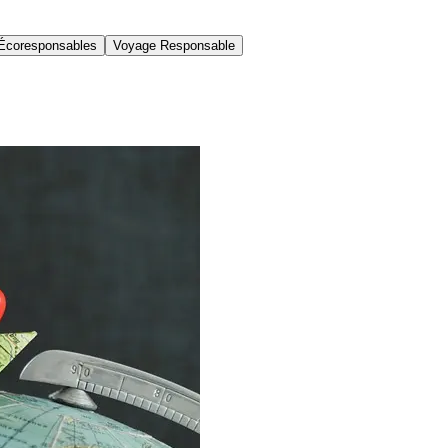
Écoresponsables
Voyage Responsable