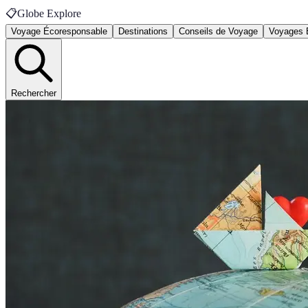
📋
Globe Explore
Voyage Écoresponsable
Destinations
Conseils de Voyage
Voyages 
Rechercher