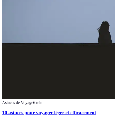
Astuces de Voyage
6
min
10 astuces pour voyager léger et efficacement