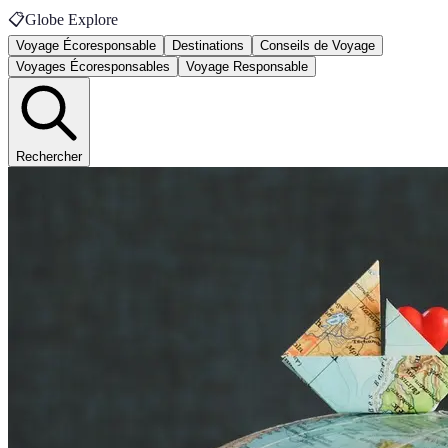
📋
Globe Explore
Voyage Écoresponsable
Destinations
Conseils de Voyage
Voyages Écoresponsables
Voyage Responsable
Rechercher