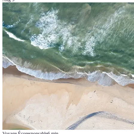
Voyage Écoresponsable
6
min