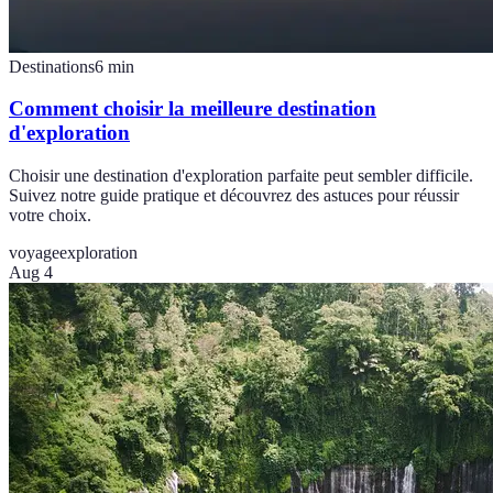
Destinations
6
min
Comment choisir la meilleure destination
d'exploration
Choisir une destination d'exploration parfaite peut sembler difficile.
Suivez notre guide pratique et découvrez des astuces pour réussir
votre choix.
voyage
exploration
Aug 4