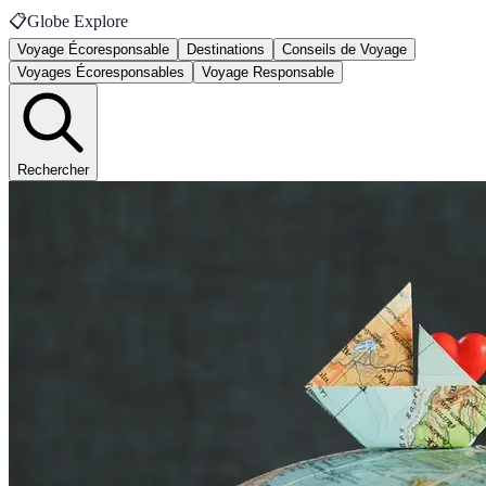
📋
Globe Explore
Voyage Écoresponsable
Destinations
Conseils de Voyage
Voyages Écoresponsables
Voyage Responsable
Rechercher