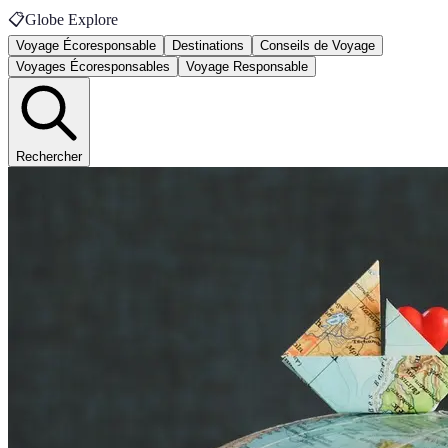
📋
Globe Explore
Voyage Écoresponsable
Destinations
Conseils de Voyage
Voyages Écoresponsables
Voyage Responsable
Rechercher