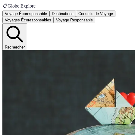
📋
Globe Explore
Voyage Écoresponsable
Destinations
Conseils de Voyage
Voyages Écoresponsables
Voyage Responsable
Rechercher