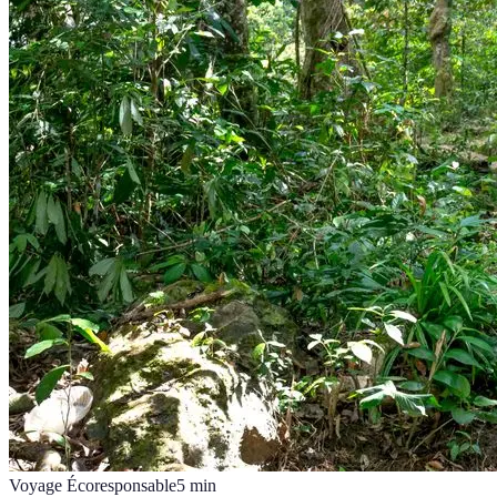
Voyage Écoresponsable
5
min