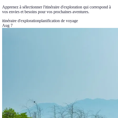
Apprenez à sélectionner l'itinéraire d'exploration qui correspond à
vos envies et besoins pour vos prochaines aventures.
itinéraire d'exploration
planification de voyage
Aug 7