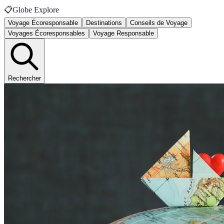
📋
Globe Explore
Voyage Écoresponsable
Destinations
Conseils de Voyage
Voyages Écoresponsables
Voyage Responsable
Rechercher