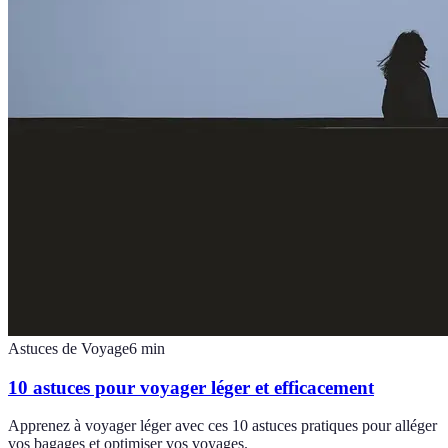
Astuces de Voyage
6
min
10 astuces pour voyager léger et efficacement
Apprenez à voyager léger avec ces 10 astuces pratiques pour alléger
vos bagages et optimiser vos voyages.