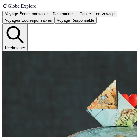
📋
Globe Explore
Voyage Écoresponsable
Destinations
Conseils de Voyage
Voyages Écoresponsables
Voyage Responsable
Rechercher