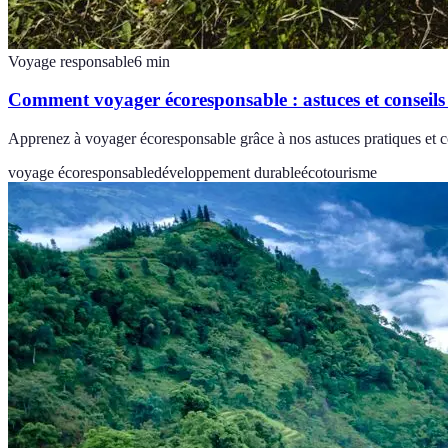
Voyage responsable
6
min
Comment voyager écoresponsable : astuces et conseils
Apprenez à voyager écoresponsable grâce à nos astuces pratiques et co
voyage écoresponsable
développement durable
écotourisme