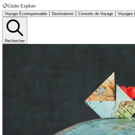
📋
Globe Explore
Voyage Écoresponsable
Destinations
Conseils de Voyage
Voyages 
Rechercher