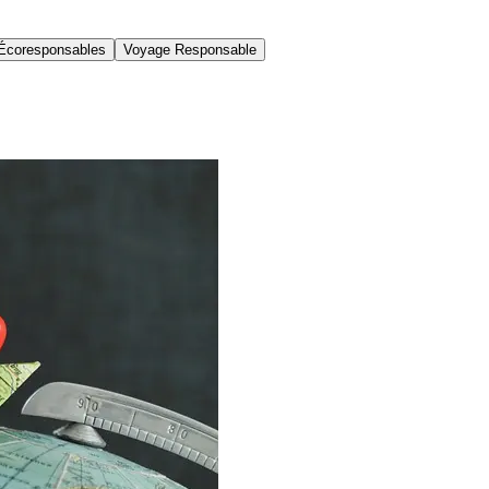
Écoresponsables
Voyage Responsable