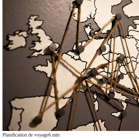
Planification de voyage
6
min