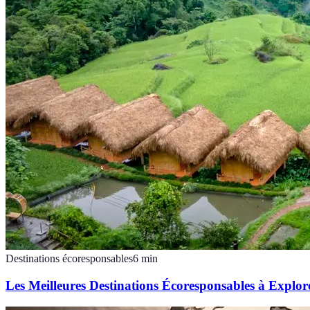
Destinations écoresponsables
6
min
Les Meilleures Destinations Écoresponsables à Explor