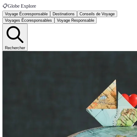
📋
Globe Explore
Voyage Écoresponsable
Destinations
Conseils de Voyage
Voyages Écoresponsables
Voyage Responsable
Rechercher