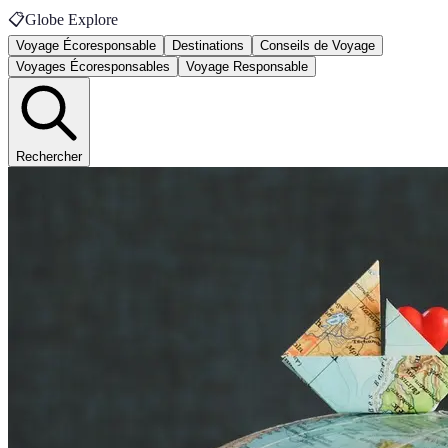
📋
Globe Explore
Voyage Écoresponsable
Destinations
Conseils de Voyage
Voyages Écoresponsables
Voyage Responsable
Rechercher