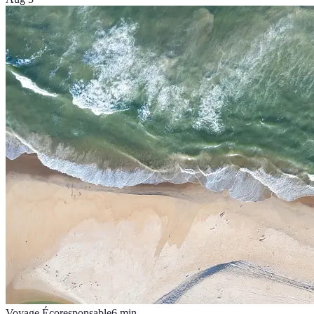
Voyage Écoresponsable
6
min