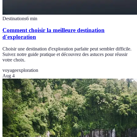
Destinations
6
min
Comment choisir la meilleure destination
d'exploration
Choisir une destination d'exploration parfaite peut sembler difficile.
Suivez notre guide pratique et découvrez des astuces pour réussir
votre choix.
voyage
exploration
Aug 4