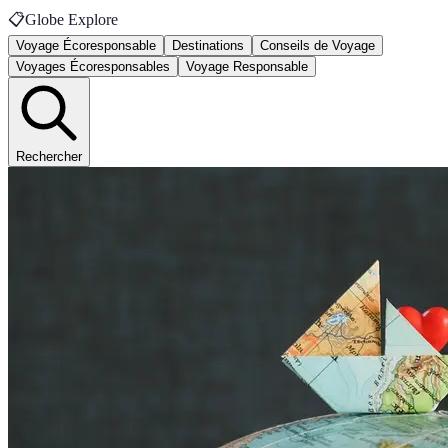
📋
Globe Explore
Voyage Écoresponsable
Destinations
Conseils de Voyage
Voyages Écoresponsables
Voyage Responsable
Rechercher