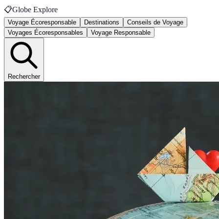
📋
Globe Explore
Voyage Écoresponsable
Destinations
Conseils de Voyage
Voyages Écoresponsables
Voyage Responsable
Rechercher