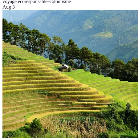
voyage écoresponsable
écotourisme
Aug 3