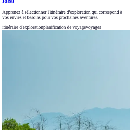
Idéal
Apprenez à sélectionner l'itinéraire d'exploration qui correspond à
vos envies et besoins pour vos prochaines aventures.
itinéraire d'exploration
planification de voyage
voyages