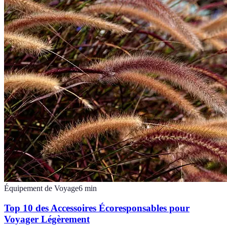
Équipement de Voyage
6
min
Top 10 des Accessoires Écoresponsables pour
Voyager Légèrement