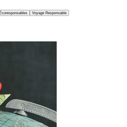
Écoresponsables
Voyage Responsable