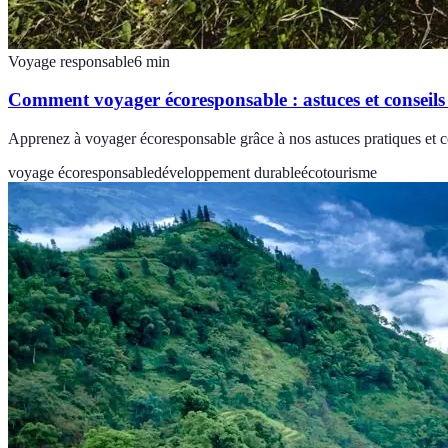
Voyage responsable
6
min
Comment voyager écoresponsable : astuces et conseils
Apprenez à voyager écoresponsable grâce à nos astuces pratiques et co
voyage écoresponsable
développement durable
écotourisme