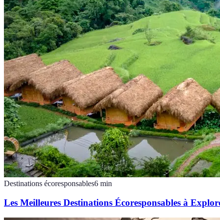
Destinations écoresponsables
6
min
Les Meilleures Destinations Écoresponsables à Explor