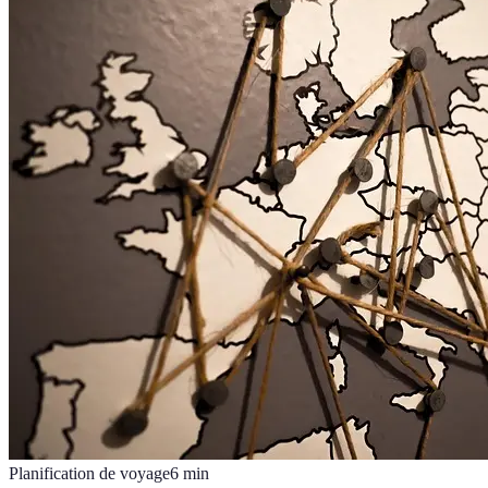
Planification de voyage
6
min