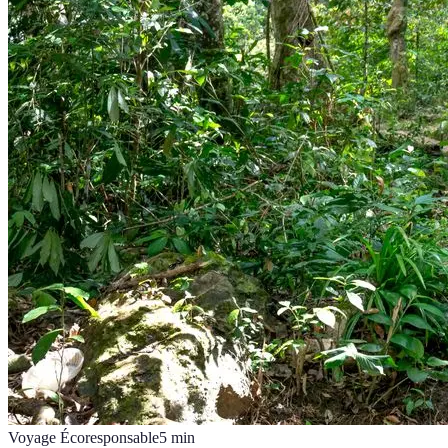
Voyage Écoresponsable
5
min