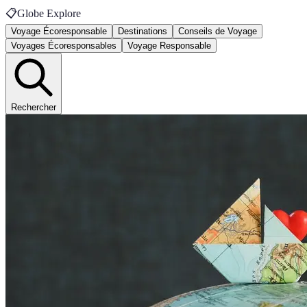
📋
Globe Explore
Voyage Écoresponsable
Destinations
Conseils de Voyage
Voyages Écoresponsables
Voyage Responsable
Rechercher