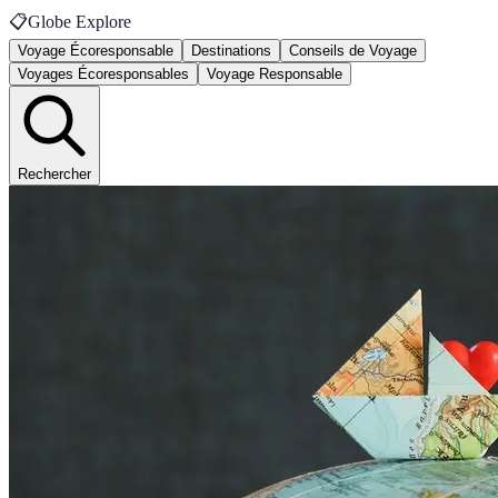
📋
Globe Explore
Voyage Écoresponsable
Destinations
Conseils de Voyage
Voyages Écoresponsables
Voyage Responsable
Rechercher