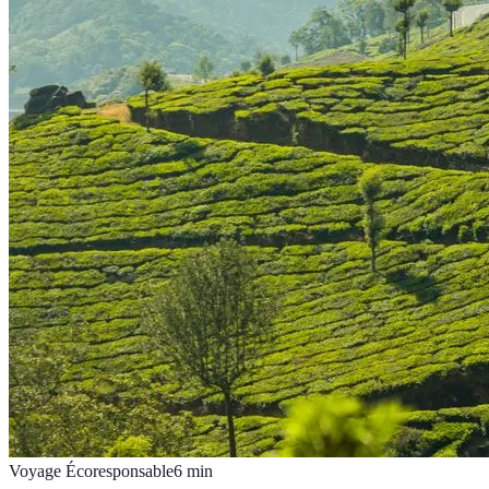
Voyage Écoresponsable
6
min