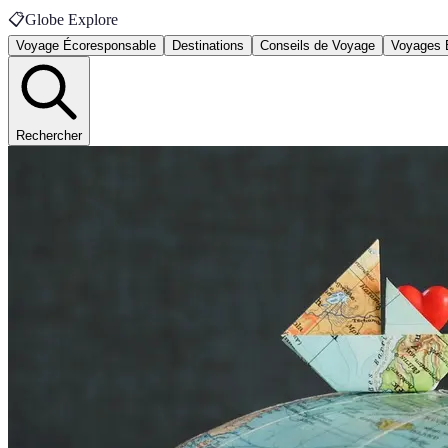
📋
Globe Explore
Voyage Écoresponsable
Destinations
Conseils de Voyage
Voyages 
Rechercher