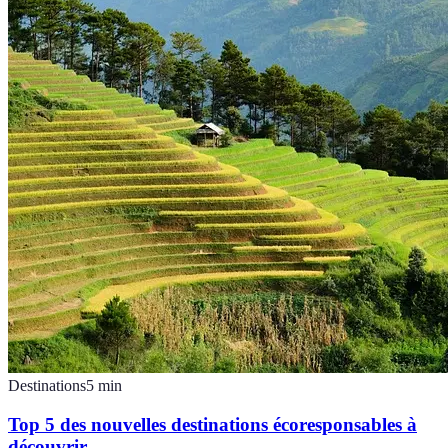
Destinations
5
min
Top 5 des nouvelles destinations écoresponsables à
découvrir