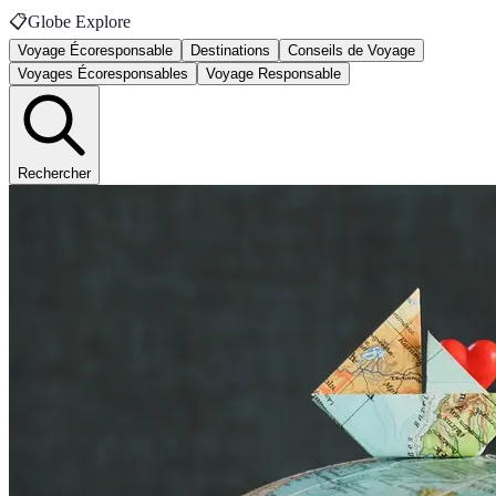
📋
Globe Explore
Voyage Écoresponsable
Destinations
Conseils de Voyage
Voyages Écoresponsables
Voyage Responsable
Rechercher