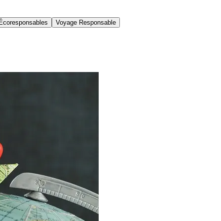
Écoresponsables
Voyage Responsable