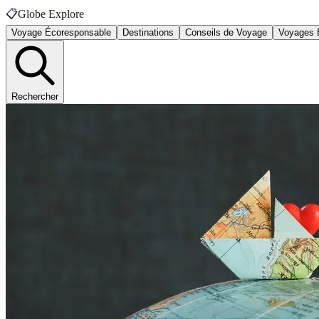
📋
Globe Explore
Voyage Écoresponsable
Destinations
Conseils de Voyage
Voyages 
Rechercher