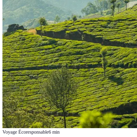
Voyage Écoresponsable
6
min