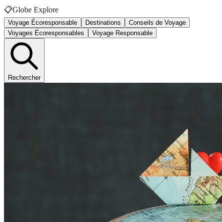
📋
Globe Explore
Voyage Écoresponsable
Destinations
Conseils de Voyage
Voyages Écoresponsables
Voyage Responsable
Rechercher