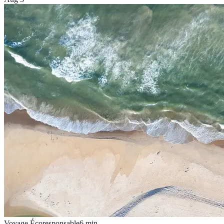
Voyage Écoresponsable
6
min