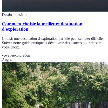
Destinations
6
min
Comment choisir la meilleure destination
d'exploration
Choisir une destination d'exploration parfaite peut sembler difficile.
Suivez notre guide pratique et découvrez des astuces pour réussir
votre choix.
voyage
exploration
Aug 4