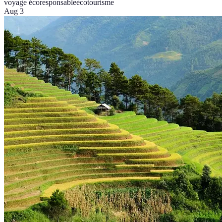
voyage écoresponsable
écotourisme
Aug 3