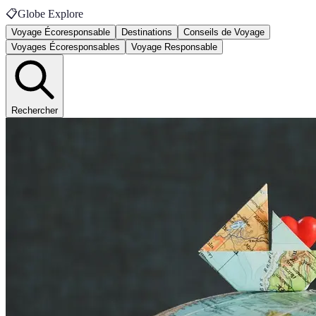
📋
Globe Explore
Voyage Écoresponsable
Destinations
Conseils de Voyage
Voyages Écoresponsables
Voyage Responsable
Rechercher