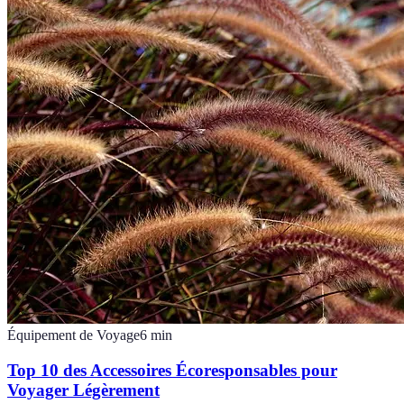
Équipement de Voyage
6
min
Top 10 des Accessoires Écoresponsables pour
Voyager Légèrement