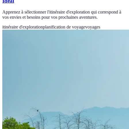
Idéal
Apprenez à sélectionner l'itinéraire d'exploration qui correspond à
vos envies et besoins pour vos prochaines aventures.
itinéraire d'exploration
planification de voyage
voyages