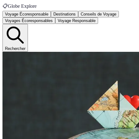
📋
Globe Explore
Voyage Écoresponsable
Destinations
Conseils de Voyage
Voyages Écoresponsables
Voyage Responsable
Rechercher