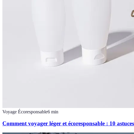
Voyage Écoresponsable
6
min
Comment voyager léger et écoresponsable : 10 astuce