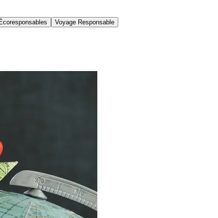
Écoresponsables
Voyage Responsable