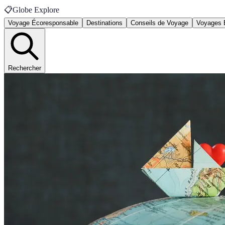
📋
Globe Explore
Voyage Écoresponsable
Destinations
Conseils de Voyage
Voyages 
Rechercher