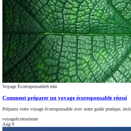
Voyage Écoresponsable
6
min
Comment préparer un voyage écoresponsable réussi
Préparez votre voyage écoresponsable avec notre guide pratique, incluan
voyage
écotourisme
Aug 9