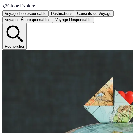
📋
Globe Explore
Voyage Écoresponsable
Destinations
Conseils de Voyage
Voyages Écoresponsables
Voyage Responsable
Rechercher