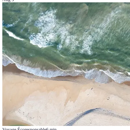
Voyage Écoresponsable
6
min