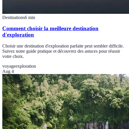
Destinations
6
min
Comment choisir la meilleure destination
d'exploration
Choisir une destination d'exploration parfaite peut sembler difficile.
Suivez notre guide pratique et découvrez des astuces pour réussir
votre choix.
voyage
exploration
Aug 4