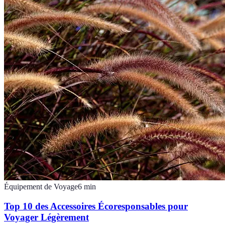
Équipement de Voyage
6
min
Top 10 des Accessoires Écoresponsables pour
Voyager Légèrement