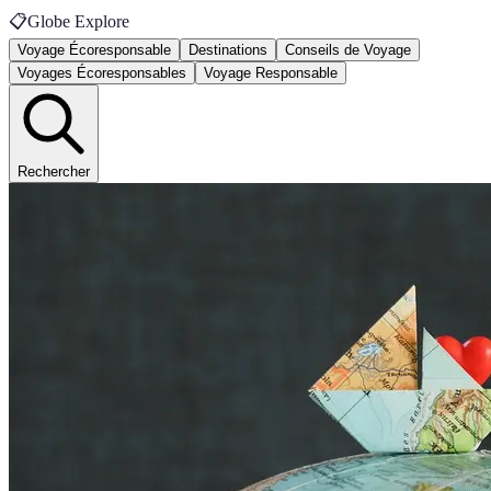
📋
Globe Explore
Voyage Écoresponsable
Destinations
Conseils de Voyage
Voyages Écoresponsables
Voyage Responsable
Rechercher