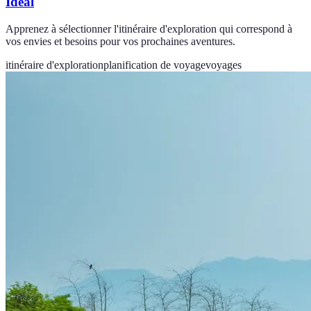
Idéal
Apprenez à sélectionner l'itinéraire d'exploration qui correspond à
vos envies et besoins pour vos prochaines aventures.
itinéraire d'exploration
planification de voyage
voyages