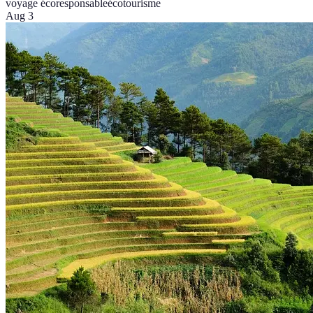
voyage écoresponsable
écotourisme
Aug 3