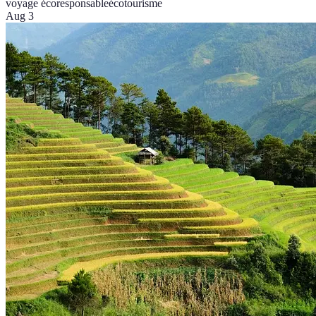
voyage écoresponsable
écotourisme
Aug 3