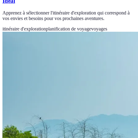
Idéal
Apprenez à sélectionner l'itinéraire d'exploration qui correspond à
vos envies et besoins pour vos prochaines aventures.
itinéraire d'exploration
planification de voyage
voyages