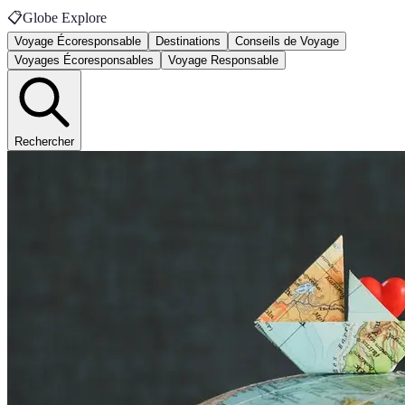
📋
Globe Explore
Voyage Écoresponsable
Destinations
Conseils de Voyage
Voyages Écoresponsables
Voyage Responsable
Rechercher