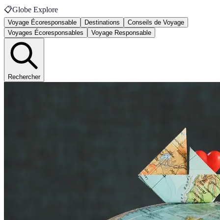
📋
Globe Explore
Voyage Écoresponsable
Destinations
Conseils de Voyage
Voyages Écoresponsables
Voyage Responsable
Rechercher